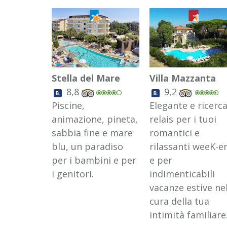
Stella del Mare
Villa Mazzanta
8,8
9,2
Piscine,
Elegante e ricerc
animazione, pineta,
relais per i tuoi
sabbia fine e mare
romantici e
blu, un paradiso
rilassanti weeK-e
per i bambini e per
e per
i genitori.
indimenticabili
vacanze estive ne
cura della tua
intimità familiare