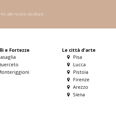
orno alle nostre strutture.
li e Fortezze
Le città d'arte
asaglia
Pisa
uerceto
Lucca
onteriggioni
Pistoia
Firenze
Arezzo
Siena