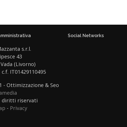
mministrativa
Social Networks
Mazzanta s.r.l.
ipesce 43
Vada (Livorno)
e c.f. IT01429110495
1 - Ottimizzazione & Seo
ramedia
 diritti riservati
ap
-
Privacy