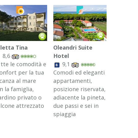
lletta Tina
Oleandri Suite
Case Sob
8,6
Hotel
8,6
tte le comodità e
9,1
Villette e
confort per la tua
Comodi ed eleganti
appartam
canza al mare
appartamenti,
indipend
n la famiglia,
posizione riservata,
puoi trov
ardino privato o
adiacente la pineta,
confort c
lcone attrezzato
due passi e sei in
famiglia e
spiaggia
amici a q
zampe