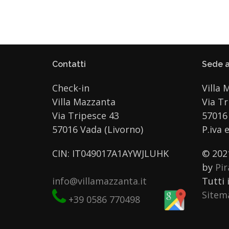
Contatti
Sede a
Check-in
Villa 
Villa Mazzanta
Via Tr
Via Tripesce 43
57016 
57016 Vada (Livorno)
P.iva 
CIN: IT049017A1AYWJLUHK
© 202
by
Pi
info@villamazzanta.it
Tutti i
Sitem
+39 0586 770498