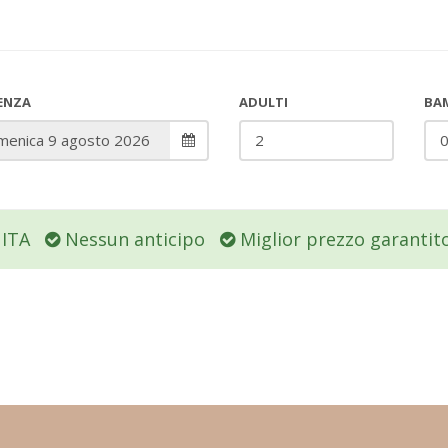
ENZA
ADULTI
BAM
UITA
Nessun anticipo
Miglior prezzo garantit