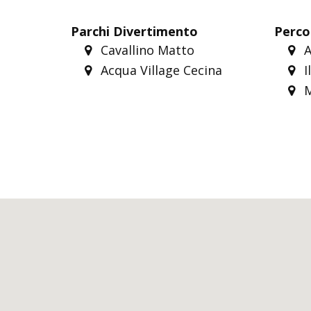
Parchi Divertimento
Perco
Cavallino Matto
A
Acqua Village Cecina
I
M