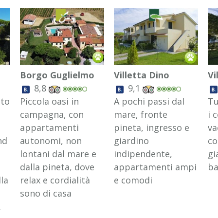
Borgo Guglielmo
Villetta Dino
Vi
8,8
9,1
ato
Piccola oasi in
A pochi passi dal
Tu
campagna, con
mare, fronte
i 
appartamenti
pineta, ingresso e
va
nd
autonomi, non
giardino
co
lontani dal mare e
indipendente,
gi
dalla pineta, dove
appartamenti ampi
ba
lla
relax e cordialità
e comodi
sono di casa
.