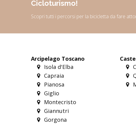
Cicloturismo!
Scopri tutti i percorsi per la bicicletta da fare att
Arcipelago Toscano
Castel
Isola d'Elba
C
Capraia
Q
Pianosa
M
Giglio
Montecristo
Giannutri
Gorgona