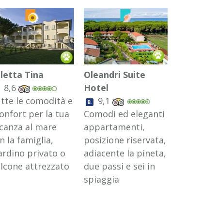
lletta Tina
Oleandri Suite
Case Sob
8,6
Hotel
8,6
tte le comodità e
9,1
Villette e
confort per la tua
Comodi ed eleganti
appartam
canza al mare
appartamenti,
indipend
n la famiglia,
posizione riservata,
puoi trov
ardino privato o
adiacente la pineta,
confort c
lcone attrezzato
due passi e sei in
famiglia e
spiaggia
amici a q
zampe