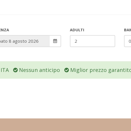
ENZA
ADULTI
BAM
UITA
Nessun anticipo
Miglior prezzo garantit