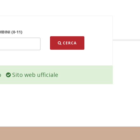
BINI (0-11)
CERCA
o
Sito web ufficiale