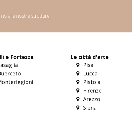
orno alle nostre strutture.
li e Fortezze
Le città d'arte
asaglia
Pisa
uerceto
Lucca
onteriggioni
Pistoia
Firenze
Arezzo
Siena