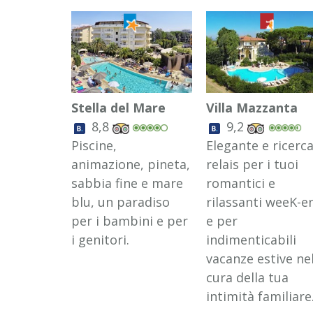
Stella del Mare
Villa Mazzanta
8,8
9,2
Piscine,
Elegante e ricerc
animazione, pineta,
relais per i tuoi
sabbia fine e mare
romantici e
blu, un paradiso
rilassanti weeK-e
per i bambini e per
e per
i genitori.
indimenticabili
vacanze estive ne
cura della tua
intimità familiare