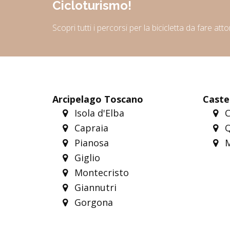
Cicloturismo!
Scopri tutti i percorsi per la bicicletta da fare att
Arcipelago Toscano
Castel
Isola d'Elba
C
Capraia
Q
Pianosa
M
Giglio
Montecristo
Giannutri
Gorgona