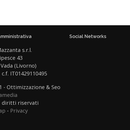
mministrativa
Social Networks
Mazzanta s.r.l.
ipesce 43
Vada (Livorno)
e c.f. IT01429110495
1 - Ottimizzazione & Seo
ramedia
 diritti riservati
ap
-
Privacy