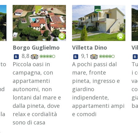
Borgo Guglielmo
Villetta Dino
Vi
8,8
9,1
ato
Piccola oasi in
A pochi passi dal
Tu
campagna, con
mare, fronte
i 
appartamenti
pineta, ingresso e
va
nd
autonomi, non
giardino
co
lontani dal mare e
indipendente,
gi
dalla pineta, dove
appartamenti ampi
ba
lla
relax e cordialità
e comodi
sono di casa
.