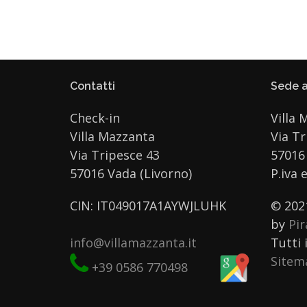
Contatti
Sede a
Check-in
Villa 
Villa Mazzanta
Via Tr
Via Tripesce 43
57016 
57016 Vada (Livorno)
P.iva 
CIN: IT049017A1AYWJLUHK
© 202
by
Pi
info@villamazzanta.it
Tutti i
Sitem
+39 0586 770498