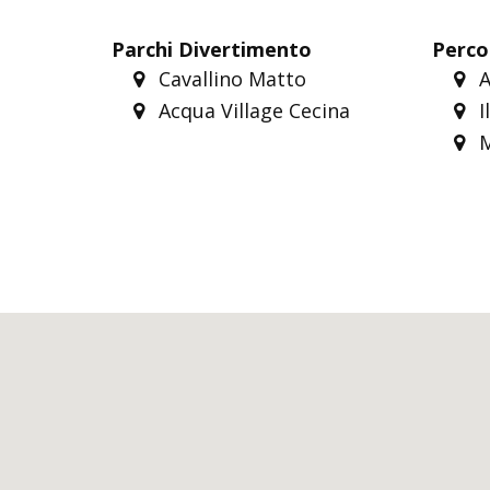
Parchi Divertimento
Perco
Cavallino Matto
A
Acqua Village Cecina
I
M