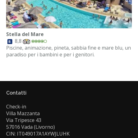
Stella del Mare
8,8
Piscine, animazione, pineta, sabbia fine e mare blu, un
paradiso per i bambini e per i genitori.
Contatti
Check-in
Villa Mazzanta
Via Tripesce 43
57016 Vada (Livorno)
CIN: IT049017A1AYWJLUHK