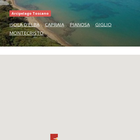
Arcipelago Toscano
ISOLA D'ELBA
,
CAPRAIA
,
PIANOSA
,
GIGLIO
,
MONTECRISTO
,