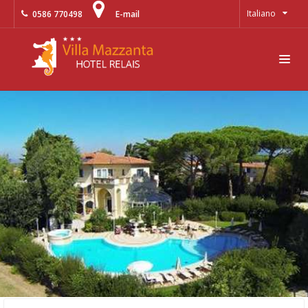
Italiano
0586 770498
E-mail