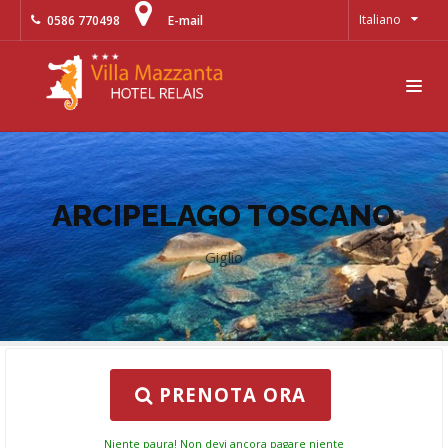
Italiano
0586 770498
E-mail
ARCIPELAGO TOSCANO
Giglio
PRENOTA ORA
Niente paura! Non devi ancora pagare niente